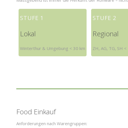
Massgebend ist immer die Herkunft der Rohware – nicht
STUFE 1
STUFE 2
Lokal
Regional
Winterthur & Umgebung < 30 km
ZH, AG, TG, SH <
Food Einkauf
Anforderungen nach Warengruppen: