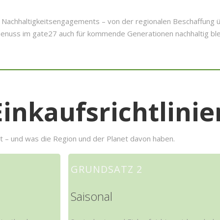
 Nachhaltigkeitsengagements – von der regionalen Beschaffung ü
t Genuss im gate27 auch für kommende Generationen nachhaltig ble
Einkaufsrichtlinie
et – und was die Region und der Planet davon haben.
GRUNDSATZ 2
Saisonal