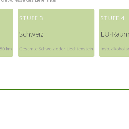
 die Adresse des Lieferanten.
STUFE 3
STUFE 4
Schweiz
EU-Rau
 50 km
Gesamte Schweiz oder Liechtenstein
Insb. alkoholi