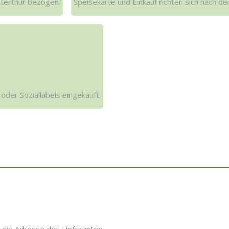
terthur bezogen.
Speisekarte und Einkauf richten sich nach d
der Soziallabels eingekauft.