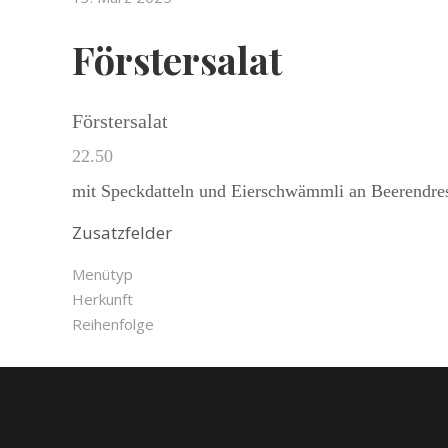
Förstersalat
Förstersalat
22.50
mit Speckdatteln und Eierschwämmli an Beerendre
Zusatzfelder
Menütyp
Herkunft
Reihenfolge