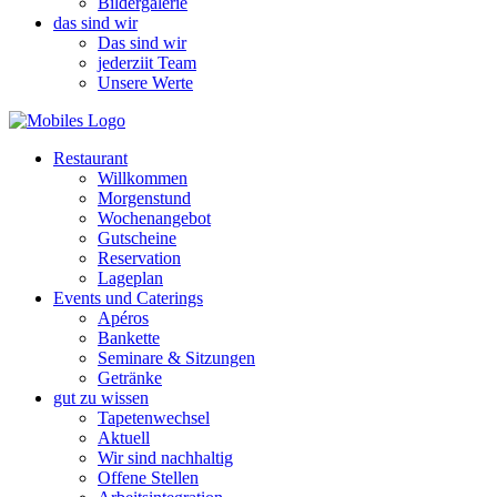
Bildergalerie
das sind wir
Das sind wir
jederziit Team
Unsere Werte
Restaurant
Willkommen
Morgenstund
Wochenangebot
Gutscheine
Reservation
Lageplan
Events und Caterings
Apéros
Bankette
Seminare & Sitzungen
Getränke
gut zu wissen
Tapetenwechsel
Aktuell
Wir sind nachhaltig
Offene Stellen