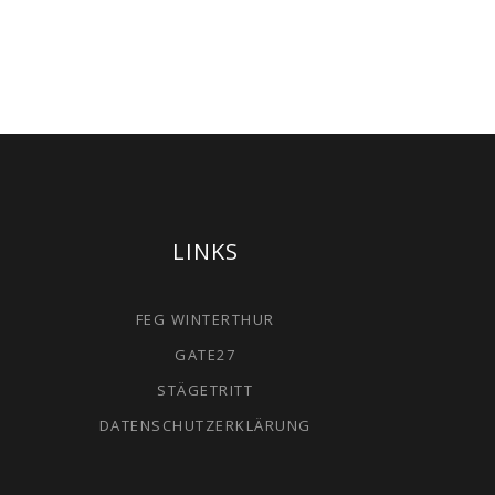
LINKS
FEG WINTERTHUR
GATE27
STÄGETRITT
DATENSCHUTZERKLÄRUNG