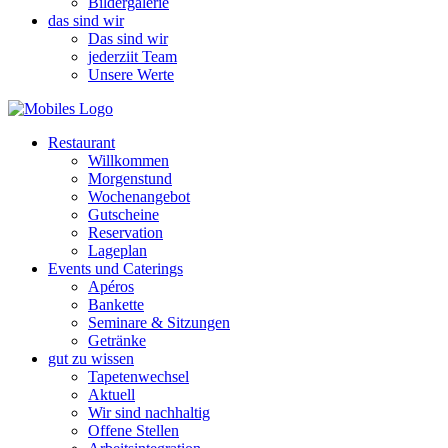
Bildergalerie
das sind wir
Das sind wir
jederziit Team
Unsere Werte
Restaurant
Willkommen
Morgenstund
Wochenangebot
Gutscheine
Reservation
Lageplan
Events und Caterings
Apéros
Bankette
Seminare & Sitzungen
Getränke
gut zu wissen
Tapetenwechsel
Aktuell
Wir sind nachhaltig
Offene Stellen