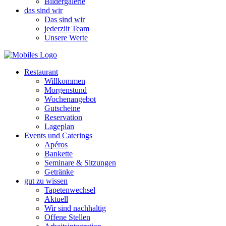
Bildergalerie
das sind wir
Das sind wir
jederziit Team
Unsere Werte
Restaurant
Willkommen
Morgenstund
Wochenangebot
Gutscheine
Reservation
Lageplan
Events und Caterings
Apéros
Bankette
Seminare & Sitzungen
Getränke
gut zu wissen
Tapetenwechsel
Aktuell
Wir sind nachhaltig
Offene Stellen