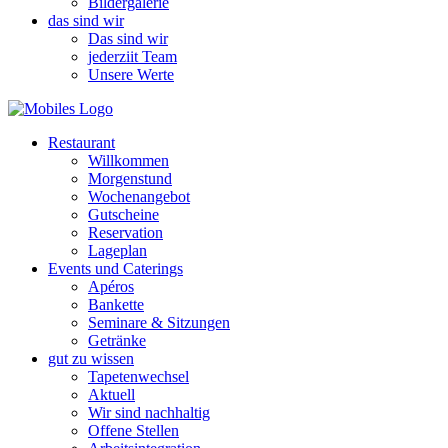
Bildergalerie
das sind wir
Das sind wir
jederziit Team
Unsere Werte
Restaurant
Willkommen
Morgenstund
Wochenangebot
Gutscheine
Reservation
Lageplan
Events und Caterings
Apéros
Bankette
Seminare & Sitzungen
Getränke
gut zu wissen
Tapetenwechsel
Aktuell
Wir sind nachhaltig
Offene Stellen