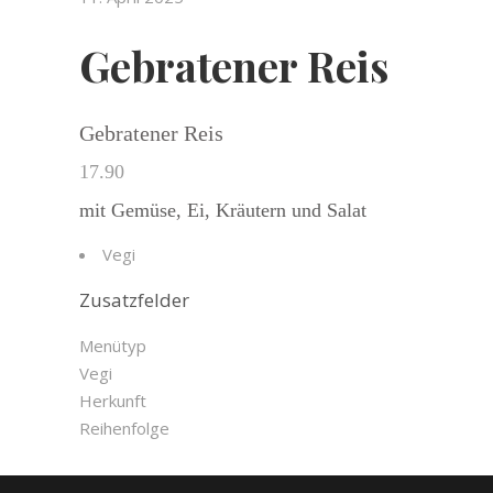
Gebratener Reis
Gebratener Reis
17.90
mit Gemüse, Ei, Kräutern und Salat
Vegi
Zusatzfelder
Menütyp
Vegi
Herkunft
Reihenfolge