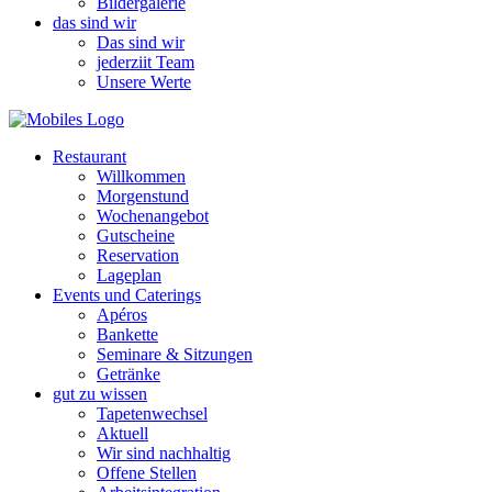
Bildergalerie
das sind wir
Das sind wir
jederziit Team
Unsere Werte
Restaurant
Willkommen
Morgenstund
Wochenangebot
Gutscheine
Reservation
Lageplan
Events und Caterings
Apéros
Bankette
Seminare & Sitzungen
Getränke
gut zu wissen
Tapetenwechsel
Aktuell
Wir sind nachhaltig
Offene Stellen