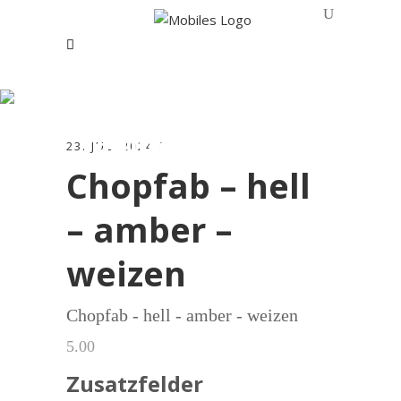
Chopfab – hell –
amber – weizen
23. JULI 2024
Chopfab – hell
– amber –
weizen
Chopfab - hell - amber - weizen
5.00
Zusatzfelder