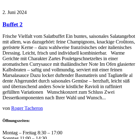
2. Juni 2024
Buffet 2
Frische Vielfalt vom Salatbuffet Ein buntes, saisonales Salatangebot
mit allem, was dazugehört: feine Champignons, knackige Croûtons,
geröstete Kerne – dazu wahlweise französisches oder italienisches
Dressing. Leicht, frisch und individuell kombinierbar. Warme
Gerichte mit Charakter Zartes Pouletgeschnetzeltes in einer
aromatischen Currysauce mit thailändischer Note Im Ofen glasierter
Kalbsbraten – saftig und vollmundig, serviert mit einer feinen
Marsalasauce Dazu locker duftender Basmatireis und Tagliatelle al
dente Abgerundet durch saisonales Gemüse – herzhaft, leicht süß
und überraschend anders Sowie köstliche Ravioli in raffiniert
gefüllten Variationen Wunschkonzert zum Schluss Zwei
Dessertkomponenten nach Ihrer Wahl und Wunsch...
von
Roger Tacheron
Öffnungszeiten:
Montag – Freitag 8:30 – 17:00
Sonntag 11:00 – 14:30